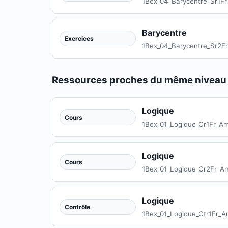
1Bex_04_Barycentre_Sr1F
Barycentre
Exercices
1Bex_04_Barycentre_Sr2F
Ressources proches du même niveau
Logique
Cours
1Bex_01_Logique_Cr1Fr_Am
Logique
Cours
1Bex_01_Logique_Cr2Fr_A
Logique
Contrôle
1Bex_01_Logique_Ctr1Fr_A