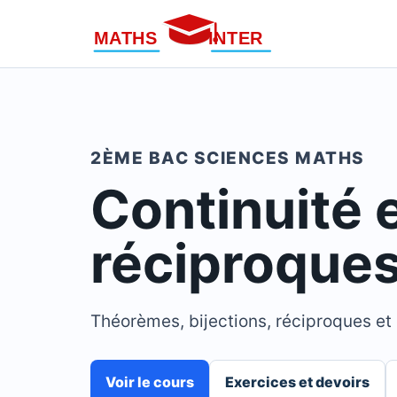
2ÈME BAC SCIENCES MATHS
Continuité 
réciproque
Théorèmes, bijections, réciproques e
Voir le cours
Exercices et devoirs