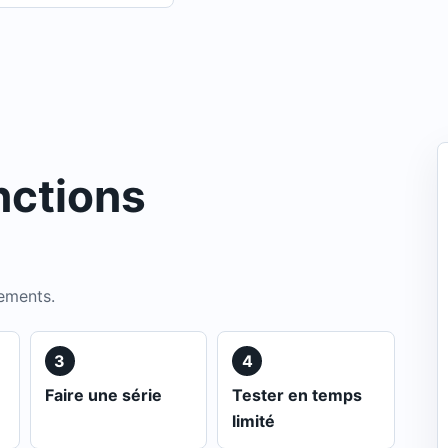
nctions
ements.
3
4
Faire une série
Tester en temps
limité